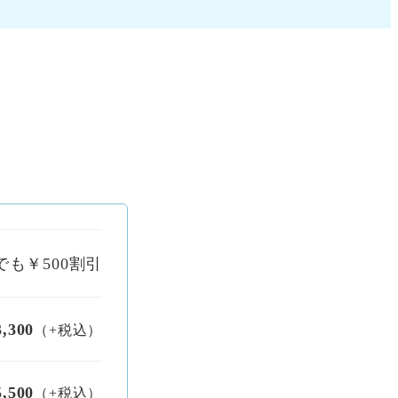
も￥500割引
300
（+税込）
,500
（+税込）