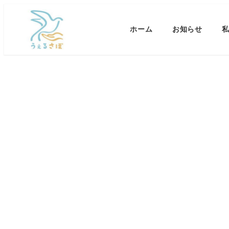
メ
イ
ホーム
お知らせ
ン
コ
ン
テ
ン
ツ
へ
移
動