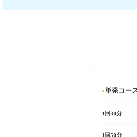
単発コー
●
1回30分
1回50分