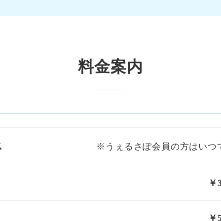
料金案内
ス
※うぇるさ
ぽ
会員の方はいつで
￥3,
￥5