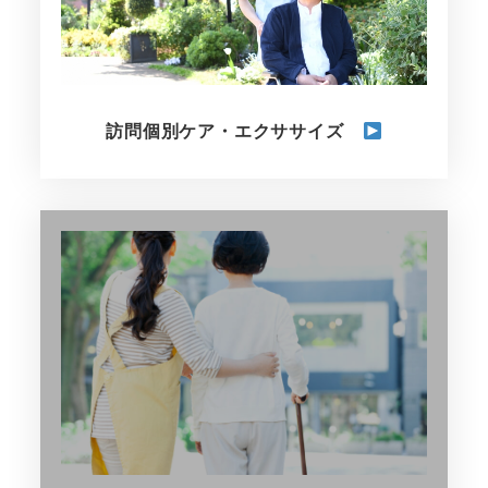
訪問個別ケア・エクササイズ
さ
ら
に
詳
し
く