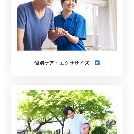
く
個別ケア・エクササイズ
さ
ら
に
詳
し
く