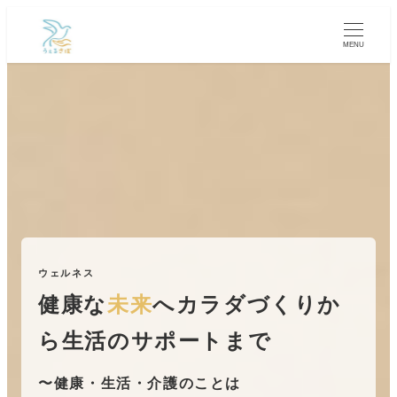
メ
イ
MENU
ン
コ
ン
テ
ン
ツ
へ
移
動
ウェルネス
健康な
未来
へ
カラダづくりか
ら生活のサポートまで
〜健康・生活・介護のことは